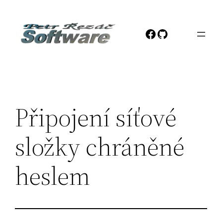
Přeskočit
na
Facebook
GitHub
obsah
Připojení síťové
složky chráněné
heslem