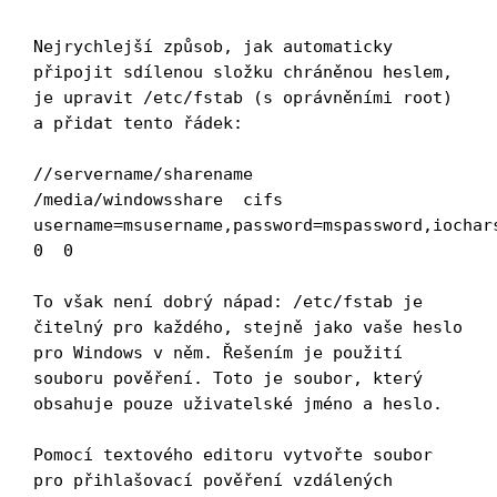
Nejrychlejší způsob, jak automaticky 
připojit sdílenou složku chráněnou heslem, 
je upravit /etc/fstab (s oprávněními root) 
a přidat tento řádek:

//servername/sharename  
/media/windowsshare  cifs  
username=msusername,password=mspassword,iochars
0  0

To však není dobrý nápad: /etc/fstab je 
čitelný pro každého, stejně jako vaše heslo 
pro Windows v něm. Řešením je použití 
souboru pověření. Toto je soubor, který 
obsahuje pouze uživatelské jméno a heslo.

Pomocí textového editoru vytvořte soubor 
pro přihlašovací pověření vzdálených 