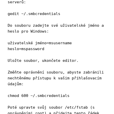
serverů:

gedit ~/.smbcredentials

Do souboru zadejte své uživatelské jméno a 
heslo pro Windows:

uživatelské jméno=msusername

heslo=mspassword

Uložte soubor, ukončete editor.

Změňte oprávnění souboru, abyste zabránili 
nechtěnému přístupu k vašim přihlašovacím 
údajům:

chmod 600 ~/.smbcredentials

Poté upravte svůj soubor /etc/fstab (s 
oprávněními root) a přidejte tento řádek 