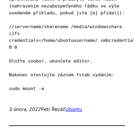
(nahrazením nezabezpečeného řádku ve výše 
uvedeném příkladu, pokud jste jej přidali):

//servername/sharename /media/windowsshare 
cifs 
credentials=/home/ubuntuusername/.smbcredential
0 0

Uložte soubor, ukončete editor.

Nakonec otestujte záznam fstab vydáním:

sudo mount -a
3 února, 2022
Petr Řezáč
Ubuntu