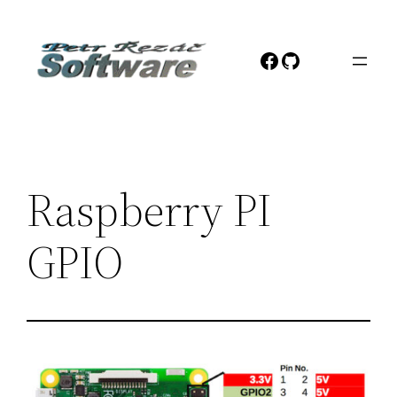
Přeskočit
na
Facebook
GitHub
obsah
Raspberry PI
GPIO