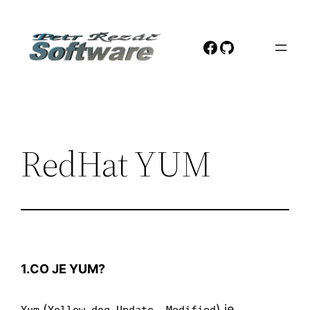
Přeskočit
na
Facebook
GitHub
obsah
RedHat YUM
1.CO JE YUM?
(
) je
Yum
Yellow dog Update, Modified