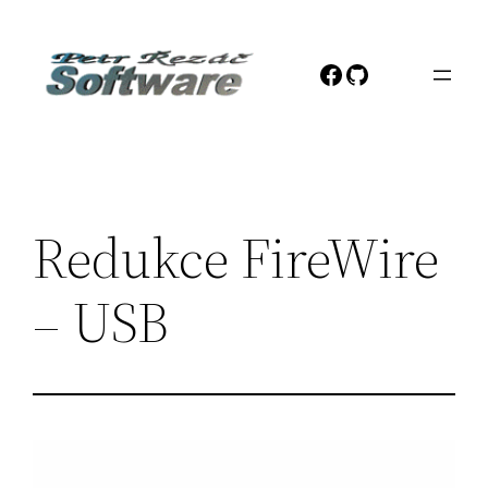
Přeskočit
na
Facebook
GitHub
obsah
Redukce FireWire
– USB