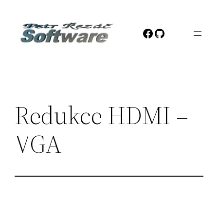
Přeskočit
na
Facebook
GitHub
obsah
Redukce HDMI –
VGA