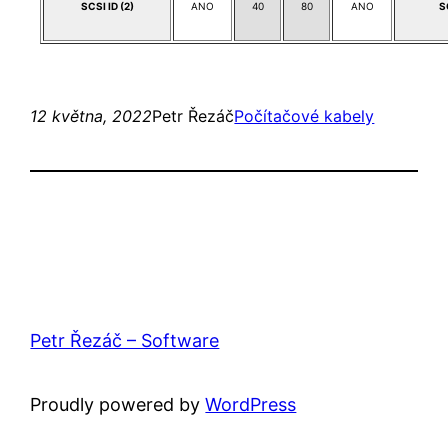
SCSI ID (2)
ANO
40
80
ANO
S
12 května, 2022
Petr Řezáč
Počítačové kabely
Petr Řezáč – Software
Proudly powered by
WordPress