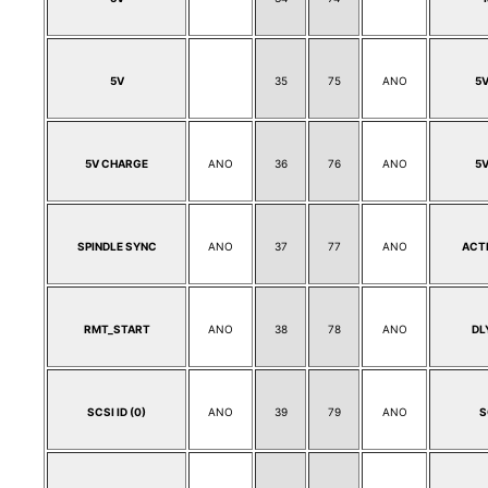
5V
35
75
ANO
5
5V CHARGE
ANO
36
76
ANO
5
SPINDLE SYNC
ANO
37
77
ANO
ACT
RMT_START
ANO
38
78
ANO
DL
SCSI ID (0)
ANO
39
79
ANO
S