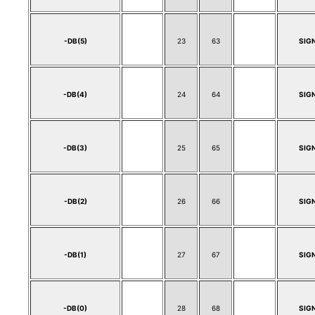
-DB(5)
23
63
SIG
-DB(4)
24
64
SIG
-DB(3)
25
65
SIG
-DB(2)
26
66
SIG
-DB(1)
27
67
SIG
-DB(0)
28
68
SIG