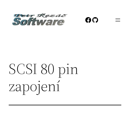
Přeskočit
na
Facebook
GitHub
obsah
SCSI 80 pin
zapojení