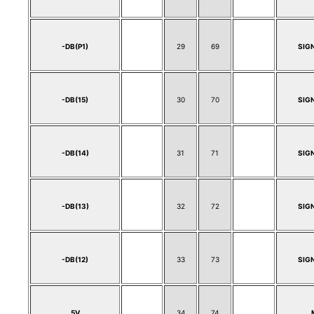
-DB(P1)
29
69
SIG
-DB(15)
30
70
SIG
-DB(14)
31
71
SIG
-DB(13)
32
72
SIG
-DB(12)
33
73
SIG
5V
34
74