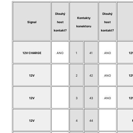
Dlouhý
Dlouhý
Kontakty
Signal
host
host
konektoru
kontakt?
kontakt?
12V CHARGE
ANO
1
41
ANO
12
12V
2
42
ANO
12
12V
3
43
ANO
12
12V
4
44