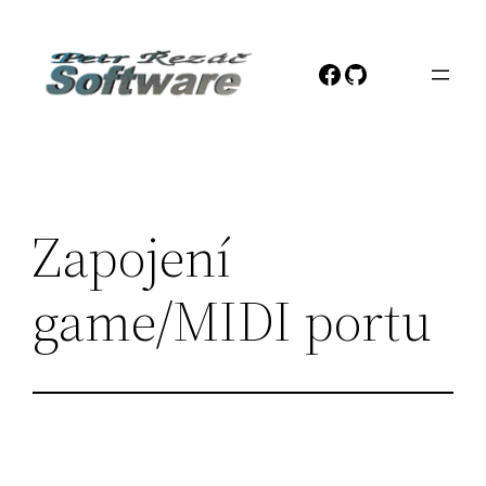
Přeskočit
na
Facebook
GitHub
obsah
Zapojení
game/MIDI portu