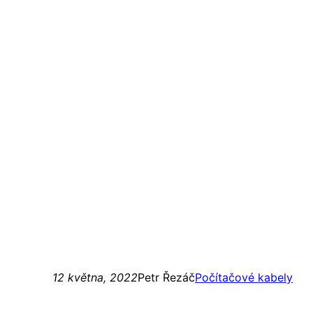
12 května, 2022
Petr Řezáč
Počítačové kabely