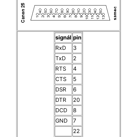
signál
pin
RxD
3
TxD
2
RTS
4
CTS
5
DSR
6
DTR
20
DCD
8
GND
7
22