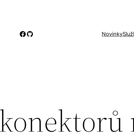
Facebook
GitHub
Novinky
Služ
 konektorů