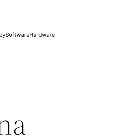
by
Software
Hardware
 na