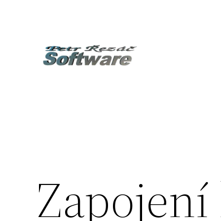
Přeskočit
na
obsah
Zapojení