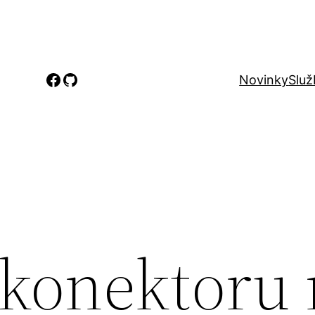
Facebook
GitHub
Novinky
Služ
 konektoru