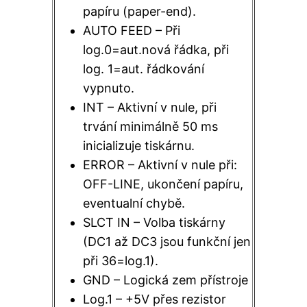
papíru (paper-end).
AUTO FEED – Při
log.0=aut.nová řádka, při
log. 1=aut. řádkování
vypnuto.
INT – Aktivní v nule, při
trvání minimálně 50 ms
inicializuje tiskárnu.
ERROR – Aktivní v nule při:
OFF-LINE, ukončení papíru,
eventualní chybě.
SLCT IN – Volba tiskárny
(DC1 až DC3 jsou funkční jen
při 36=log.1).
GND – Logická zem přístroje
Log.1 – +5V přes rezistor