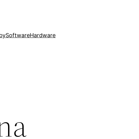
by
Software
Hardware
 na