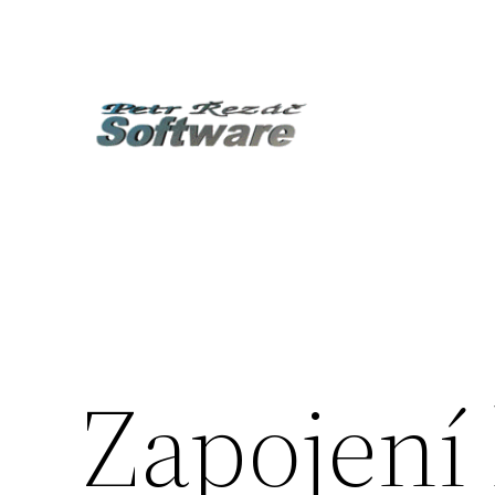
Přeskočit
na
obsah
Zapojení