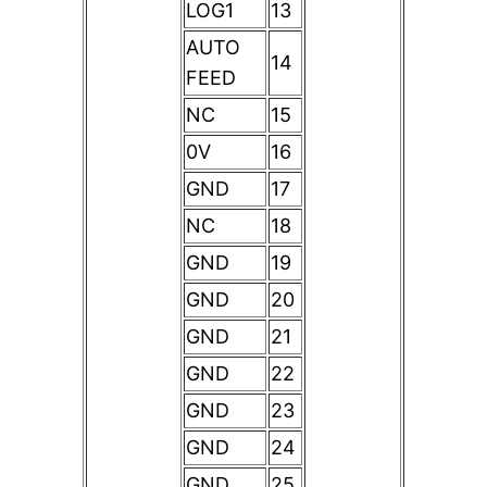
LOG1
13
AUTO
14
FEED
NC
15
0V
16
GND
17
NC
18
GND
19
GND
20
GND
21
GND
22
GND
23
GND
24
GND
25