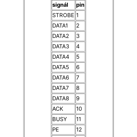
signál
pin
STROBE
1
DATA1
2
DATA2
3
DATA3
4
DATA4
5
DATA5
6
DATA6
7
DATA7
8
DATA8
9
ACK
10
BUSY
11
PE
12