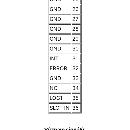
GND
26
GND
27
GND
28
GND
29
GND
30
INT
31
ERROR
32
GND
33
NC
34
LOG1
35
SLCT IN
36
Význam signálů: