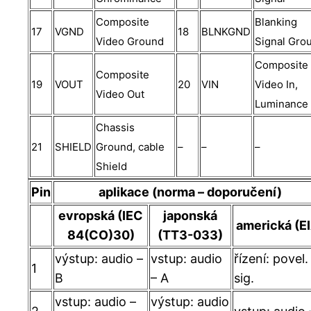
Composite
Blanking
17
VGND
18
BLNKGND
Video Ground
Signal Gro
Composite
Composite
19
VOUT
20
VIN
Video In,
Video Out
Luminance
Chassis
21
SHIELD
Ground, cable
–
–
–
Shield
Pin
aplikace (norma – doporučení)
evropská (IEC
japonská
americká (E
84(CO)30)
(TT3-033)
výstup: audio –
vstup: audio
řízení: povel.
1
B
– A
sig.
vstup: audio –
výstup: audio