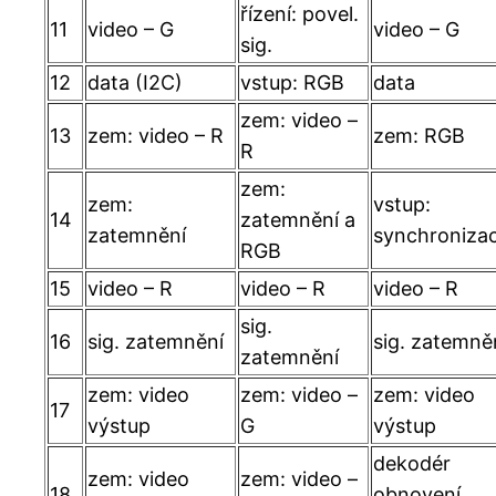
řízení: povel.
11
video – G
video – G
sig.
12
data (I2C)
vstup: RGB
data
zem: video –
13
zem: video – R
zem: RGB
R
zem:
zem:
vstup:
14
zatemnění a
zatemnění
synchroniza
RGB
15
video – R
video – R
video – R
sig.
16
sig. zatemnění
sig. zatemně
zatemnění
zem: video
zem: video –
zem: video
17
výstup
G
výstup
dekodér
zem: video
zem: video –
18
obnovení