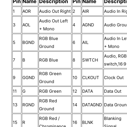
Pin
Name
Description
Pin
Name
Descript
1
AOR
Audio Out Right
2
AIR
Audio In Ri
Audio Out Left
3
AOL
4
AGND
Audio Gro
+ Mono
RGB Blue
Audio In Le
5
BGND
6
AIL
Ground
+ Mono
Audio, RGB
7
B
RGB Blue
8
SWTCH
switch,16:9
RGB Green
9
GGND
10
CLKOUT
Clock Out
Ground
11
G
RGB Green
12
DATA
Data Out
RGB Red
13
RGND
14
DATAGND
Data Grou
Ground
RGB Red /
Blanking
15
R
16
BLNK
Chrominance
Signal