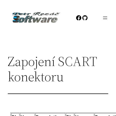
Přeskočit
na
Facebook
GitHub
obsah
Zapojení SCART
konektoru