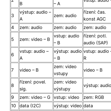
2
vstup: audio 
B
– A
výstup: audio –
řízení: čas.
3
zem: audio
A
konst AGC
4
zem: audio
zem: audio
zem: audio
vstup: audio
řízení: potl.
5
zem: video – B
– B
audio (SAP)
vstup: audio –
výstup: audio
vstup: audio 
6
A
– B
R
zem: video
7
video – B
video – B
vstupy
řízení: povel.
zem: video
8
výstup: audi
sig.
výstupy
9
zem: video – G
vstup: video
zem: RGB
10
data (I2C)
výstup: video
data