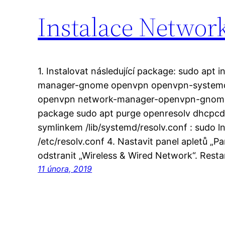
Instalace Networ
1. Instalovat následující package: sudo apt
manager-gnome openvpn openvpn-systemd
openvpn network-manager-openvpn-gnome 
package sudo apt purge openresolv dhcpcd5
symlinkem /lib/systemd/resolv.conf : sudo ln
/etc/resolv.conf 4. Nastavit panel apletů „Pa
odstranit „Wireless & Wired Network“. Resta
11 února, 2019