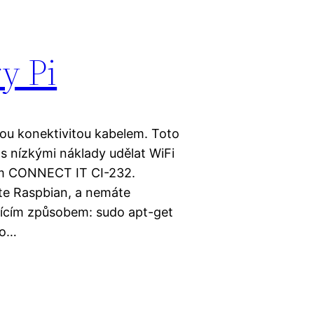
y Pi
ou konektivitou kabelem. Toto
 s nízkými náklady udělat WiFi
em CONNECT IT CI-232.
te Raspbian, a nemáte
ujícím způsobem: sudo apt-get
do…