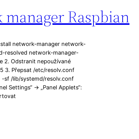
k manager Raspbian
 install network-manager network-
-resolved network-manager-
2. Odstranit nepoužívané
 3. Přepsat /etc/resolv.conf
 -sf /lib/systemd/resolv.conf
nel Settings“ -> „Panel Applets“:
rtovat