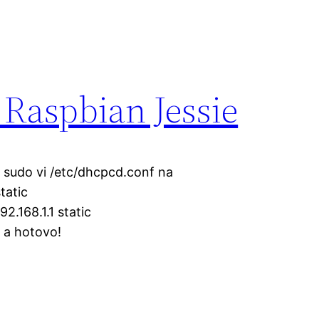
a Raspbian Jessie
e sudo vi /etc/dhcpcd.conf na
tatic
2.168.1.1 static
 a hotovo!