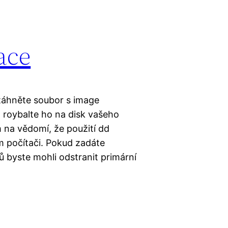
ace
táhněte soubor s image
 roybalte ho na disk vašeho
 na vědomí, že použití dd
m počítači. Pokud zadáte
 byste mohli odstranit primární