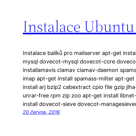
Instalace Ubuntu
Instalace balíků pro mailserver apt-get instal
mysql dovecot-mysql dovecot-core doveco
installamavis clamav clamav-daemon spamas
imap apt-get install spamass-milter apt-get 
install arj bzip2 cabextract cpio file gzip jl
unrar-free rpm zip zoo apt-get install libne
install dovecot-sieve dovecot-managesieve
20 června, 2016