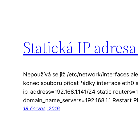
Statická IP adres
Nepoužívá se již /etc/network/interfaces al
konec souboru přidat řádky interface eth0 s
ip_address=192.168.1.141/24 static routers=19
domain_name_servers=192.168.1.1 Restart Pi
18 června, 2016