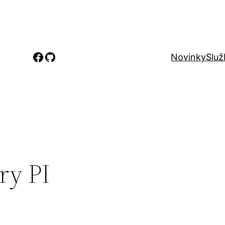
Facebook
GitHub
Novinky
Služ
ry PI