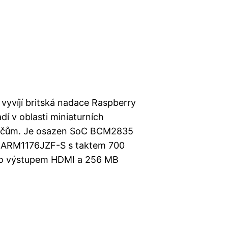
 vyvíjí britská nadace Raspberry
adí v oblasti miniaturních
ítačům. Je osazen SoC BCM2835
r ARM1176JZF-S s taktem 700
deo výstupem HDMI a 256 MB