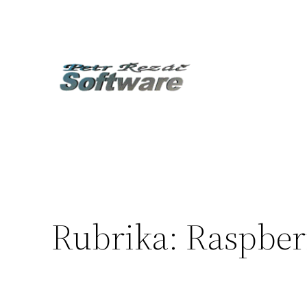
Přeskočit
na
obsah
Rubrika:
Raspber